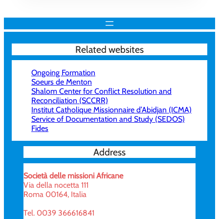
Related websites
Ongoing Formation
Soeurs de Menton
Shalom Center for Conflict Resolution and
Reconciliation (SCCRR)
Institut Catholique Missionnaire d’Abidjan (ICMA)
Service of Documentation and Study (SEDOS)
Fides
Address
Società delle missioni Africane
Via della nocetta 111
Roma 00164, Italia
Tel. 0039 366616841