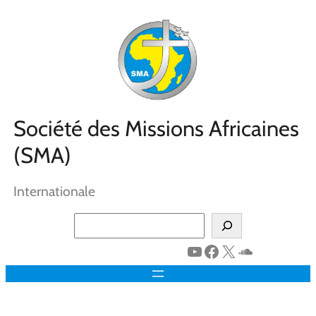
Aller
au
contenu
Société des Missions Africaines
(SMA)
Internationale
Search
YouTube
Facebook
X
SoundClo