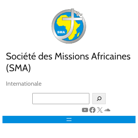
Aller
au
contenu
Société des Missions Africaines
(SMA)
Internationale
Search
YouTube
Facebook
X
SoundClo