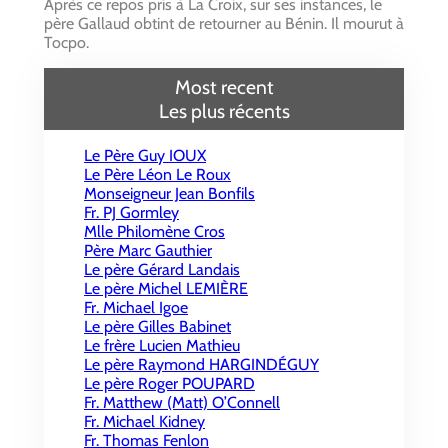
Après ce repos pris à La Croix, sur ses instances, le
père Gallaud obtint de retourner au Bénin. Il mourut à
Tocpo.
Most recent
Les plus récents
Le Père Guy IOUX
Le Père Léon Le Roux
Monseigneur Jean Bonfils
Fr. PJ Gormley
Mlle Philomène Cros
Père Marc Gauthier
Le père Gérard Landais
Le père Michel LEMIÈRE
Fr. Michael Igoe
Le père Gilles Babinet
Le frère Lucien Mathieu
Le père Raymond HARGINDÉGUY
Le père Roger POUPARD
Fr. Matthew (Matt) O’Connell
Fr. Michael Kidney
Fr. Thomas Fenlon