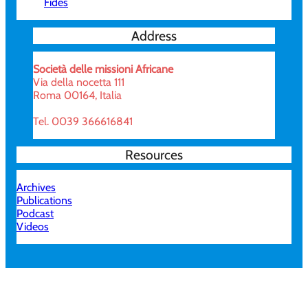
Fides
Address
Società delle missioni Africane
Via della nocetta 111
Roma 00164, Italia
Tel. 0039 366616841
Resources
Archives
Publications
Podcast
Videos