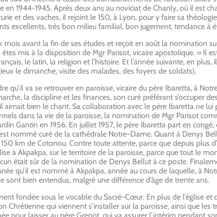
le en 1944-1945. Après deux ans au noviciat de Chanly, où il est cha
urie et des vaches, il rejoint le 150, à Lyon, pour y faire sa théologie
ts excellents, très bon milieu familial, bon jugement, tendance à êtr
six mois avant la fin de ses études et reçoit en août la nomination su
 êtes mis à la disposition de Mgr Parisot, vicaire apostolique. » Il
nçais, le latin, la religion et l’histoire. Et l’année suivante, en plus, 
gieux le dimanche, visite des malades, des foyers de soldats).
dre qu’il va se retrouver en paroisse, vicaire du père Ibaretta, à N
arche, la discipline et les finances, son curé préférant s’occuper de
r il aimait bien le chant. Sa collaboration avec le père Ibaretta ne 
nnels dans la vie de la paroisse, la nomination de Mgr Parisot c
n Gantin en 1956. En juillet 1957, le père Ibaretta part en congé, e
i est nommé curé de la cathédrale Notre-Dame. Quant à Denys Bellu
 150 km de Cotonou. Contre toute attente, parce que depuis plus d
ise à Akpakpa, sur le territoire de la paroisse, parce que tout le mo
acun était sûr de la nomination de Denys Bellut à ce poste. Finalemen
nnée qu’il est nommé à Akpakpa, année au cours de laquelle, à No
t se sont bien entendus, malgré une différence d’âge de trente ans.
lement fondée sous le vocable du Sacré-Cœur. En plus de l’église et du
 Chrétienne qui viennent s’installer sur la paroisse, ainsi que les t
ée pour laisser au père Grenot, qui va assurer l’intérim pendant s