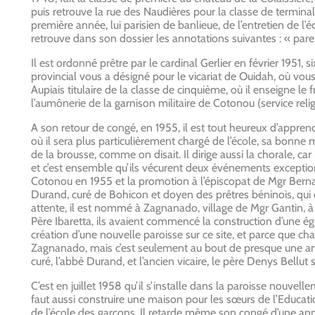
puis retrouve la rue des Naudières pour la classe de termina
première année, lui parisien de banlieue, de l’entretien de l’éc
retrouve dans son dossier les annotations suivantes : « paren
Il est ordonné prêtre par le cardinal Gerlier en février 1951, 
provincial vous a désigné pour le vicariat de Ouidah, où vous
Aupiais titulaire de la classe de cinquième, où il enseigne le fra
l’aumônerie de la garnison militaire de Cotonou (service reli
A son retour de congé, en 1955, il est tout heureux d’appren
où il sera plus particulièrement chargé de l’école, sa bonne m
de la brousse, comme on disait. Il dirige aussi la chorale, ca
et c’est ensemble qu’ils vécurent deux événements exceptio
Cotonou en 1955 et la promotion à l’épiscopat de Mgr Bernardi
Durand, curé de Bohicon et doyen des prêtres béninois, qu
attente, il est nommé à Zagnanado, village de Mgr Gantin, à
Père Ibaretta, ils avaient commencé la construction d’une égl
création d’une nouvelle paroisse sur ce site, et parce que ch
Zagnanado, mais c’est seulement au bout de presque une a
curé, l’abbé Durand, et l’ancien vicaire, le père Denys Bellu
C’est en juillet 1958 qu’il s’installe dans la paroisse nouvel
faut aussi construire une maison pour les sœurs de l’Education
de l’école des garçons. Il retarde même son congé d’une ann