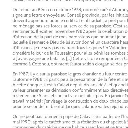
De retour au Bénin en octobre 1978, nommé curé d’Abomey-Calav
signe une lettre envoyée au Conseil provincial par les initiales s
doivent apprendre pour le certificat et il traduit : « prêt pour
ne ménage pas ses forces au service de sa paroisse. C’est sa
sentiments. Il écrit en novembre 1982 après la célébration de 
d’affection de la part de mes paroissiens que pourtant je n
laquelle il remercie Dieu de lui avoir donné un caractère heu
d’illusions, je ne suis pas marrant tous les jours ! » Volonti
cimetière le jour de la Toussaint pour aller bénir les tombes ;
« J’avais gagné une bataille. […] Cette victoire remportée à C
comme à Cotonou, obtinrent l’autorisation d’organise des pr
En 1987, il y a sur la paroisse le gros chantier du futur centre
l’automne 1988 ; il participe à la préparation de la fête et il
A cette époque, il est à Calavi depuis dix ans déjà, et quand
va leur présenter sa démission conformément aux directives de 
rester encore 5 ans et son activité ne faiblit pas. En janvier 19
travail matériel : j’envisage la construction de deux chapelles
pour le seconder et bientôt Jacques Lalande va les rejoindre.
On ne peut pas tourner la page de Calavi sans parler de l’his
mai 1990, après le catéchisme et la récitation du chapele
compagnes du catéchisme qui habite assez loin et se trouve seul