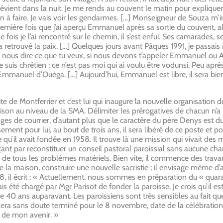
prévient dans la nuit. Je me rends au couvent le matin pour expliqu
en à faire. Je vais voir les gendarmes. […] Monseigneur de Souza m’
 première fois que j’ai aperçu Emmanuel après sa sortie du couvent, 
ois je l’ai rencontré sur le chemin, il s’est enfui. Ses camarades, s
 il a retrouvé la paix. […] Quelques jours avant Pâques 1991, je passais 
toi de nous dire ce que tu veux, si nous devons t’appeler Emmanuel ou
 suis chrétien ; ce n’est pas moi qui ai voulu être vodunsi. Peu aprè
 Emmanuel d’Ouéga. […] Aujourd’hui, Emmanuel est libre, il sera bien
aite de Montferrier et c’est lui qui inaugure la nouvelle organisation
maison au niveau de la SMA. Délimiter les prérogatives de chacun n’a 
es de courrier, d’autant plus que le caractère du père Denys est d
ement pour lui, au bout de trois ans, il sera libéré de ce poste et po
’il avait fondée en 1958. Il trouve là une mission qui vivait des mo
nt par reconstituer un conseil pastoral paroissial sans aucune char
uper de tous les problèmes matériels. Bien vite, il commence des trav
de la maison, construire une nouvelle sacristie ; il envisage même d’a
, il écrit : « Actuellement, nous sommes en préparation du « quar
ais été chargé par Mgr Parisot de fonder la paroisse. Je crois qu’il es
 40 ans auparavant. Les paroissiens sont très sensibles au fait que 
era sans doute terminé pour le 8 novembre, date de la célébration. 
 de mon avenir. »