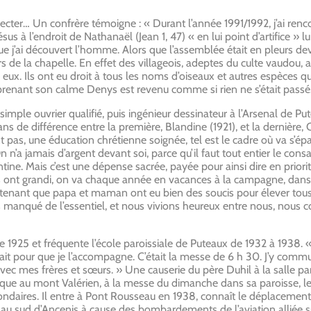
specter… Un confrère témoigne : « Durant l’année 1991/1992, j’ai ren
sus à l’endroit de Nathanaël (Jean 1, 47) « en lui point d’artifice » lu
ue j’ai découvert l’homme. Alors que l’assemblée était en pleurs deva
s de la chapelle. En effet des villageois, adeptes du culte vaudou, 
eux. Ils ont eu droit à tous les noms d’oiseaux et autres espèces q
renant son calme Denys est revenu comme si rien ne s’était passé
mple ouvrier qualifié, puis ingénieur dessinateur à l’Arsenal de 
s de différence entre la première, Blandine (1921), et la dernière, C
t pas, une éducation chrétienne soignée, tel est le cadre où va s’ép
n n’a jamais d’argent devant soi, parce qu’il faut tout entier le cons
ntine. Mais c’est une dépense sacrée, payée pour ainsi dire en priori
s ont grandi, on va chaque année en vacances à la campagne, dans l
aintenant que papa et maman ont eu bien des soucis pour élever tou
 manqué de l’essentiel, et nous vivions heureux entre nous, nous 
 1925 et fréquente l’école paroissiale de Puteaux de 1932 à 1938. « 
ait pour que je l’accompagne. C’était la messe de 6 h 30. J’y commun
vec mes frères et sœurs. » Une causerie du père Duhil à la salle pa
époque au mont Valérien, à la messe du dimanche dans sa paroisse, le
ondaires. Il entre à Pont Rousseau en 1938, connaît le déplacement 
, au sud d’Ancenis à cause des bombardements de l’aviation alliée su