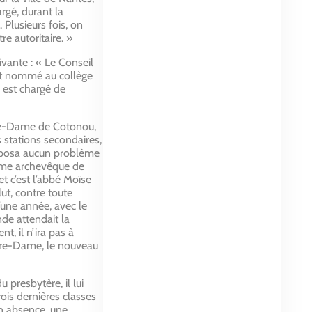
rgé, durant la
. Plusieurs fois, on
e autoritaire. »
ivante : « Le Conseil
 est nommé au collège
il est chargé de
otre-Dame de Cotonou,
s stations secondaires,
lui posa aucun problème
omme archevêque de
t c’est l’abbé Moïse
t, contre toute
’une année, avec le
nde attendait la
t, il n’ira pas à
tre-Dame, le nouveau
 presbytère, il lui
rois dernières classes
on absence, une