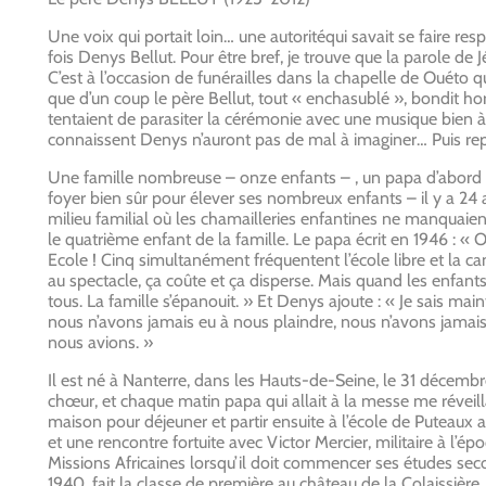
Une voix qui portait loin… une autoritéqui savait se faire re
fois Denys Bellut. Pour être bref, je trouve que la parole de Jé
C’est à l’occasion de funérailles dans la chapelle de Ouéto q
que d’un coup le père Bellut, tout « enchasublé », bondit hor
tentaient de parasiter la cérémonie avec une musique bien à 
connaissent Denys n’auront pas de mal à imaginer… Puis rep
Une famille nombreuse – onze enfants – , un papa d’abord si
foyer bien sûr pour élever ses nombreux enfants – il y a 24 an
milieu familial où les chamailleries enfantines ne manquaien
le quatrième enfant de la famille. Le papa écrit en 1946 : « O
Ecole ! Cinq simultanément fréquentent l’école libre et la ca
au spectacle, ça coûte et ça disperse. Mais quand les enfant
tous. La famille s’épanouit. » Et Denys ajoute : « Je sais m
nous n’avons jamais eu à nous plaindre, nous n’avons jamais
nous avions. »
Il est né à Nanterre, dans les Hauts-de-Seine, le 31 décembre
chœur, et chaque matin papa qui allait à la messe me réveill
maison pour déjeuner et partir ensuite à l’école de Puteaux a
et une rencontre fortuite avec Victor Mercier, militaire à l’
Missions Africaines lorsqu’il doit commencer ses études sec
1940, fait la classe de première au château de la Colaissière