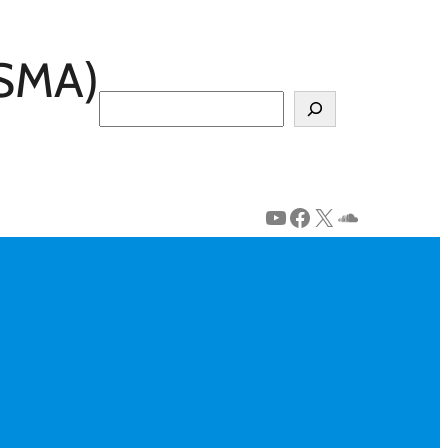
(SMA)
Search
YouTube
Facebook
X
SoundClo