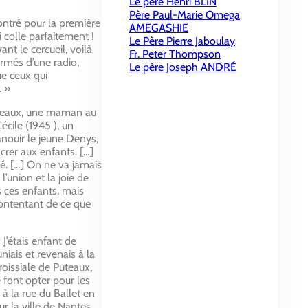
Le père Henri BLIN
Père Paul-Marie Omega
contré pour la première
AMEGASHIE
i colle parfaitement !
Le Père Pierre Jaboulay
nt le cercueil, voilà
Fr. Peter Thompson
armés d’une radio,
Le père Joseph ANDRÉ
ue ceux qui
. »
Puteaux, une maman au
écile (1945 ), un
anouir le jeune Denys,
acrer aux enfants. […]
té. […] On ne va jamais
’union et la joie de
s ces enfants, mais
contentant de ce que
J’étais enfant de
iais et revenais à la
roissiale de Puteaux,
 font opter pour les
à la rue du Ballet en
r la ville de Nantes,