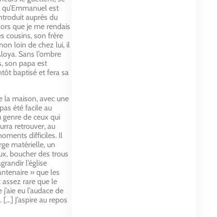
er qu’Emmanuel est
introduit auprès du
alors que je me rendais
es cousins, son frère
non loin de chez lui, il
 Aloya. Sans l’ombre
s, son papa est
tôt baptisé et fera sa
 de la maison, avec une
pas été facile au
u genre de ceux qui
urra retrouver, au
ments difficiles. Il
ge matérielle, un
aux, boucher des trous
grandir l’église
antenaire » que les
t assez rare que le
j’aie eu l’audace de
[…] J’aspire au repos