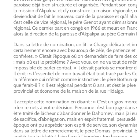
paroisse déjà bien structurée et organisée. Pendant son congé
la mission d’Akpakpa et d’y construire la maison régionale, 
deviendrait de fait le nouveau curé de la paroisse et qu’il al
c’est celle de vice régional, le père Grenot ayant démissio
régional. Ce dernier part en congé en 1966 et meurt en France
alors la direction de la paroisse d’Akpakpa au père Germain 
Dans sa lettre de nomination, on lit : « Charge délicate et i
certainement encore avec beaucoup de zèle, de patience et 
confrères. » C’était l’époque où on demandait de faire des co
: mais où est le problème ? Avec vous, on ne va tout de même 
impossible de parler contrat. » Il devait parfois se montrer
Il écrit : « L’essentiel de mon travail était tout tracé par le
la référence qui m’était comme instinctive : le père Bothua qu
que ferait-il ? » Il est régional pendant 8 ans, et c’est le p
provincial et économe de la maison de la rue Hidalgo.
Il accepte cette nomination en disant : « C’est un gros morce
m’en remets à votre décision. Personne n’est bon juge dans sa
être traité de lâcheur d’abandonner le Dahomey, mais j’ai eu 
de sacrifice, d’abnégation, mais en esprit fraternel, persuadé
époque ont pu apprécier son esprit de service, son dynamis
dans sa lettre de remerciement, le père Domas, provincial, écr
amitié, ton habileté à faire face à l’imprévu, ton humour. »