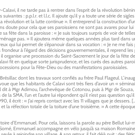
i, il ne tarde pas à rentrer dans l’esprit de la révolution béninois
uivantes : p.p.l.r. et l.l.c. Il ajoute qu’il y a toute une série de sigle
 la révolution et la lutte continue ». Il entreprend la construction d’
ns doute pour cela que ses paroissiens ne sont pas avares pour lui
sa fête dans la paroisse : « Je suis toujours surpris de voir de tell
e ménage pas. » Il ajoutera même quelques années plus tard dans un
reux qui lui permet de s’épanouir dans sa vocation : « Je ne me fais
ers frondeur à l’égard des décisions gouvernementales, il reprend le
 il organise une procession du Saint-Sacrement le jour de la fête de la
alavi fit en quelque sorte jurisprudence, et les curés des autres paro
ocessions pour la Fête-Dieu ou des manifestations paroissiales.
 Brésillac dont les travaux sont confiés au frère Paul Flageul. L’inaug
 avoue que les habitants de Calavi sont très fiers d’avoir un « séminai
 il dit à Mgr Adimou, l’archevêque de Cotonou, puis à Mgr de Souza, 
la SMA, l’un et l’autre lui répondent qu’il n’est pas question qu’il q
90, il écrit : « J’ai repris contact avec les 11 villages que je dessers.
 et la réfection totale de la toiture d’une troisième. » A cette époqu
toire d’Emmanuel. Pour cela, laissons la parole au père Bellut lui-m
t à Somé, Emmanuel accompagne en vélo jusqu’à sa maison Romaine
e à rejoindre son village. A son retour, il fait déjà nuit ; des fétic