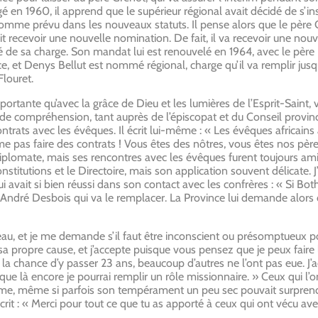
 en 1960, il apprend que le supérieur régional avait décidé de s’inst
comme prévu dans les nouveaux statuts. Il pense alors que le père G
lait recevoir une nouvelle nomination. De fait, il va recevoir une no
nné de sa charge. Son mandat lui est renouvelé en 1964, avec le p
, et Denys Bellut est nommé régional, charge qu’il va remplir jusqu’
Flouret.
mportante qu’avec la grâce de Dieu et les lumières de l’Esprit-Saint,
de compréhension, tant auprès de l’épiscopat et du Conseil provin
ntrats avec les évêques. Il écrit lui-même : « Les évêques africains 
pas faire des contrats ! Vous êtes des nôtres, vous êtes nos pères d
 diplomate, mais ses rencontres avec les évêques furent toujours ami
s Constitutions et le Directoire, mais son application souvent délicate
i avait si bien réussi dans son contact avec les confrères : « Si Both
ère André Desbois qui va le remplacer. La Province lui demande alors
au, et je me demande s’il faut être inconscient ou présomptueux pou
 propre cause, et j’accepte puisque vous pensez que je peux faire l’a
la chance d’y passer 23 ans, beaucoup d’autres ne l’ont pas eue. J’
 que là encore je pourrai remplir un rôle missionnaire. » Ceux qui l’
me, même si parfois son tempérament un peu sec pouvait surprendre
it : « Merci pour tout ce que tu as apporté à ceux qui ont vécu avec 