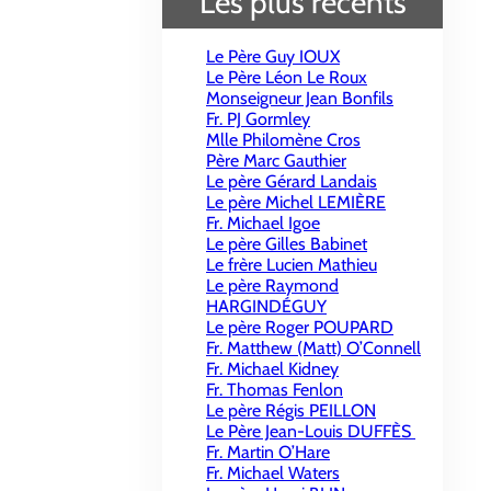
Les plus récents
Le Père Guy IOUX
Le Père Léon Le Roux
Monseigneur Jean Bonfils
Fr. PJ Gormley
Mlle Philomène Cros
Père Marc Gauthier
Le père Gérard Landais
Le père Michel LEMIÈRE
Fr. Michael Igoe
Le père Gilles Babinet
Le frère Lucien Mathieu
Le père Raymond
HARGINDÉGUY
Le père Roger POUPARD
Fr. Matthew (Matt) O’Connell
Fr. Michael Kidney
Fr. Thomas Fenlon
Le père Régis PEILLON
Le Père Jean-Louis DUFFÈS
Fr. Martin O’Hare
Fr. Michael Waters