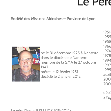
Le Pè
Société des Missions Africaines – Province de Lyon
1951
1955
1958
1966
1974
né le 31 décembre 1925 à Nanterre
1978
dans le diocèse de Nanterre
1994
membre de la SMA le 27 octobre
1997
1947
1999
prêtre le 12 février 1951
auxil
décédé le 2 janvier 2012
2002
2007
décé
à l’
Le père Denys BELLUT (1925-2012)