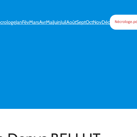
crologe
Jan
Fév
Mars
Avr
Mai
Juin
Juil
Août
Sept
Oct
Nov
Déc