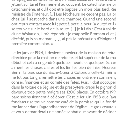
jettent sur lui et l’emmènent au couvent. Le catéchiste me 
catéchumène, et qu’il doit être baptisé un mois plus tard. Ri
ministre de l’Intérieur. […] Les féticheurs ne cèdent pas. La
chez lui, il s’est caché dans une chambre. Quand une seconde f
ont repris contact avec lui ; petit à petit la peur l’a quitté et
se trouvait sur le bord de la route. […] Je lui dis : C’est à 
d’une hésitation, il m’a répondu : Je m’appelle Emmanuel et je
décédé, puis sa maman. […] J’ai pris la précaution d’éloigner
première communion. »
Le 1er janvier 1994, il devient supérieur de la maison de retr
directrice pour la maison de retraite, et lui supérieur de la 
début et cela a engendré quelques heurts et quelques échang
aiment les choses claires et les limites bien définies. Heureus
Bénin, la paroisse du Sacré-Cœur, à Cotonou, celle-là même qu
ne fut pas long à remettre les choses en ordre, en commença
conseil financier et un comité des fêtes. Puis, il doit s’occ
dans la toiture de l’église et du presbytère, crépir le pignon 
devenue trop petite malgré ses 1200 places. En octobre 1998
paroissiens tiennent à célébrer. C’est le 1er juin 1958 que j’av
fondateur se trouve comme curé de la paroisse qu’il a fondée
me lancer dans l’agrandissement de l’église. Le gros œuvre s
et vous demanderai une année sabbatique avant de décider