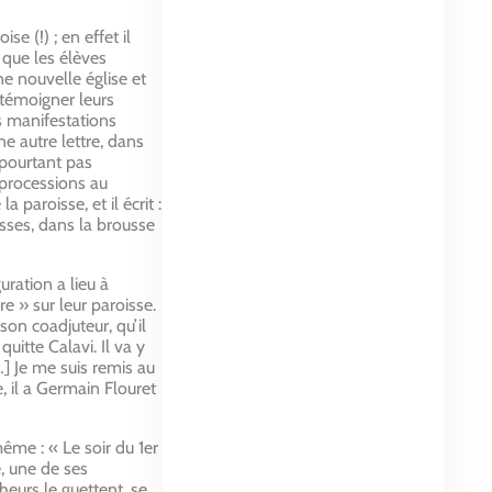
e (!) ; en effet il
s que les élèves
une nouvelle église et
 témoigner leurs
es manifestations
e autre lettre, dans
 pourtant pas
s processions au
 paroisse, et il écrit :
isses, dans la brousse
uration a lieu à
re » sur leur paroisse.
son coadjuteur, qu’il
uitte Calavi. Il va y
 […] Je me suis remis au
e, il a Germain Flouret
ême : « Le soir du 1er
, une de ses
heurs le guettent, se