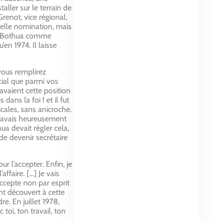
aller sur le terrain de
renot, vice régional,
uvelle nomination, mais
ère Bothua comme
en 1974. Il laisse
 vous remplirez
cial que parmi vos
avaient cette position
ans la foi ! et il fut
cales, sans anicroche.
. J’avais heureusement
ua devait régler cela,
 de devenir secrétaire
r l’accepter. Enfin, je
ffaire. […] Je vais
accepte non par esprit
ont découvert à cette
. En juillet 1978,
toi, ton travail, ton