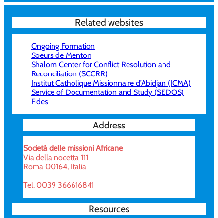
Related websites
Ongoing Formation
Soeurs de Menton
Shalom Center for Conflict Resolution and
Reconciliation (SCCRR)
Institut Catholique Missionnaire d’Abidjan (ICMA)
Service of Documentation and Study (SEDOS)
Fides
Address
Società delle missioni Africane
Via della nocetta 111
Roma 00164, Italia
Tel. 0039 366616841
Resources