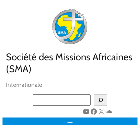
Aller
au
contenu
Société des Missions Africaines
(SMA)
Internationale
Search
YouTube
Facebook
X
SoundClo