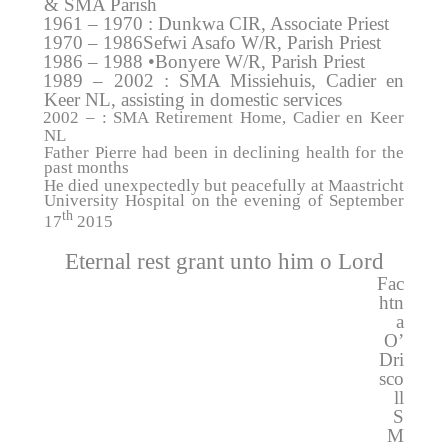
& SMA Parish
1961 – 1970 : Dunkwa CIR, Associate Priest
1970 – 1986
Sefwi Asafo W/R, Parish Priest
1986 – 1988 •
Bonyere W/R, Parish Priest
1989 – 2002 : SMA Missiehuis, Cadier en
Keer NL, assisting in domestic services
2002 –
:
SMA Retirement Home, Cadier en Keer
NL
Father Pierre had been in declining health for the
past months
He died unexpectedly but peacefully at Maastricht
University Hospital on the evening of September
th
17
2015
Eternal rest grant unto him o Lord
Fac
htn
a
O’
Dri
sco
ll
S
M