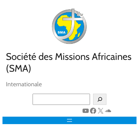
Aller
au
contenu
Société des Missions Africaines
(SMA)
Internationale
Search
YouTube
Facebook
X
SoundClo