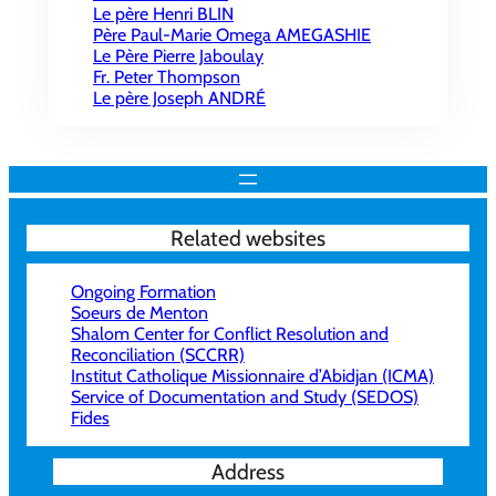
Le père Henri BLIN
Père Paul-Marie Omega AMEGASHIE
Le Père Pierre Jaboulay
Fr. Peter Thompson
Le père Joseph ANDRÉ
Related websites
Ongoing Formation
Soeurs de Menton
Shalom Center for Conflict Resolution and
Reconciliation (SCCRR)
Institut Catholique Missionnaire d’Abidjan (ICMA)
Service of Documentation and Study (SEDOS)
Fides
Address