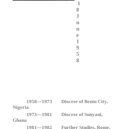
1
8
J
u
n
e
1
9
5
8
1958—1973 Diocese of Benin City,
Nigeria
1973—1981 Diocese of Sunyani,
Ghana
1981—1982 Further Studies, Rome,