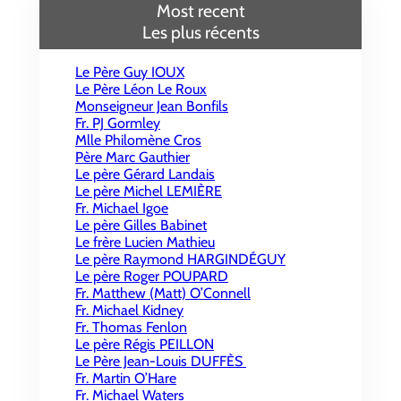
Most recent
Les plus récents
Le Père Guy IOUX
Le Père Léon Le Roux
Monseigneur Jean Bonfils
Fr. PJ Gormley
Mlle Philomène Cros
Père Marc Gauthier
Le père Gérard Landais
Le père Michel LEMIÈRE
Fr. Michael Igoe
Le père Gilles Babinet
Le frère Lucien Mathieu
Le père Raymond HARGINDÉGUY
Le père Roger POUPARD
Fr. Matthew (Matt) O’Connell
Fr. Michael Kidney
Fr. Thomas Fenlon
Le père Régis PEILLON
Le Père Jean-Louis DUFFÈS
Fr. Martin O’Hare
Fr. Michael Waters