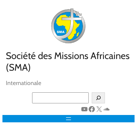
Aller
au
contenu
Société des Missions Africaines
(SMA)
Internationale
Search
YouTube
Facebook
X
SoundClo