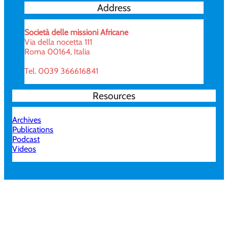
Address
Società delle missioni Africane
Via della nocetta 111
Roma 00164, Italia
Tel. 0039 366616841
Resources
Archives
Publications
Podcast
Videos